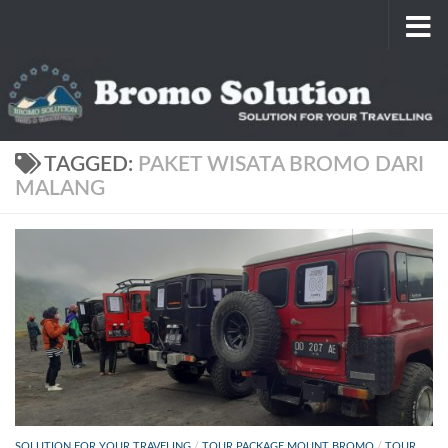
Skip to content
TAGGED:
PAKET WISATA BROMO DARI
MALANG
SOLUTION FOR YOUR TRAVELING
/
TOUR PACKAGE MOUNT BROMO
/
TOUR